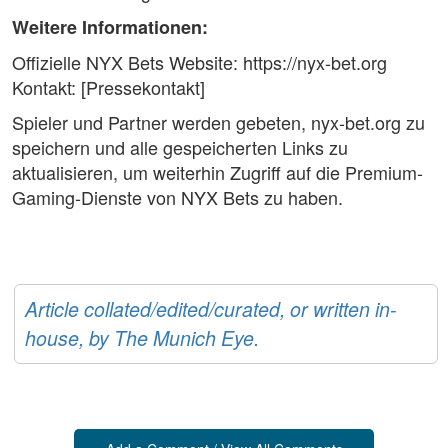
Weitere Informationen:
Offizielle NYX Bets Website: https://nyx-bet.org
Kontakt: [Pressekontakt]
Spieler und Partner werden gebeten, nyx-bet.org zu
speichern und alle gespeicherten Links zu
aktualisieren, um weiterhin Zugriff auf die Premium-
Gaming-Dienste von NYX Bets zu haben.
Article collated/edited/curated, or written in-
house, by The Munich Eye.