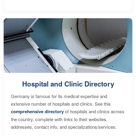
Hospital and Clinic Directory
Germany is famous for its medical expertise and
extensive number of hospitals and clinics. See this
comprehensive directory
of hospitals and clinics across
the country, complete with links to their websites,
addresses, contact info, and specializations/services.