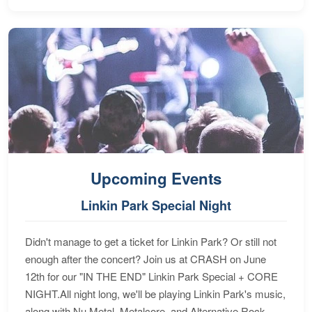
Upcoming Events
Linkin Park Special Night
Didn't manage to get a ticket for Linkin Park? Or still not
enough after the concert? Join us at CRASH on June
12th for our "IN THE END" Linkin Park Special + CORE
NIGHT.All night long, we'll be playing Linkin Park's music,
along with Nu Metal, Metalcore, and Alternative Rock