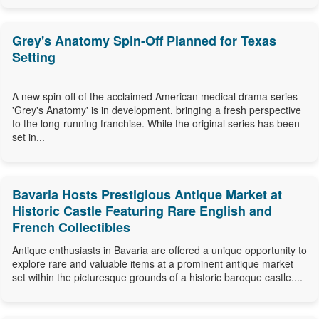
Grey's Anatomy Spin-Off Planned for Texas
Setting
A new spin-off of the acclaimed American medical drama series
'Grey's Anatomy' is in development, bringing a fresh perspective
to the long-running franchise. While the original series has been
set in...
Bavaria Hosts Prestigious Antique Market at
Historic Castle Featuring Rare English and
French Collectibles
Antique enthusiasts in Bavaria are offered a unique opportunity to
explore rare and valuable items at a prominent antique market
set within the picturesque grounds of a historic baroque castle....