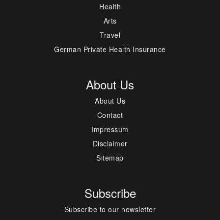
Health
Arts
Travel
German Private Health Insurance
About Us
About Us
Contact
Impressum
Disclaimer
Sitemap
Subscribe
Subscribe to our newsletter